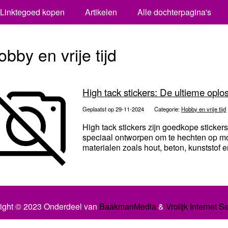
Linktegoed kopen
Artikelen
Alle dochterpagina's
obby en vrije tijd
High tack stickers: De ultieme opl
Geplaatst op 29-11-2024
Categorie:
Hobby en vrije tijd
High tack stickers zijn goedkope stickers
speciaal ontworpen om te hechten op mo
materialen zoals hout, beton, kunststof e
ight © 2023 Onderdeel van
BaakmanMedia
&
Vrolijk Internet S