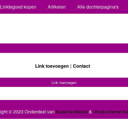
Linktegoed kopen
Artikelen
Alle dochterpagina's
Link toevoegen
Contact
Link toevoegen
ight © 2023 Onderdeel van
BaakmanMedia
&
Vrolijk Internet S