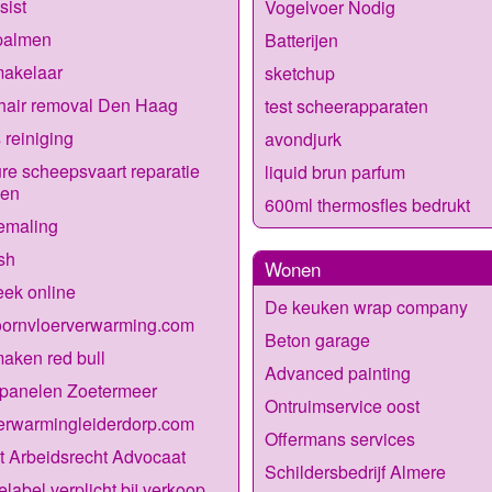
sist
Vogelvoer Nodig
palmen
Batterijen
makelaar
sketchup
hair removal Den Haag
test scheerapparaten
 reiniging
avondjurk
re scheepsvaart reparatie
liquid brun parfum
den
600ml thermosfles bedrukt
emaling
sh
Wonen
ek online
De keuken wrap company
oornvloerverwarming.com
Beton garage
maken red bull
Advanced painting
panelen Zoetermeer
Ontruimservice oost
erwarmingleiderdorp.com
Offermans services
t Arbeidsrecht Advocaat
Schildersbedrijf Almere
elabel verplicht bij verkoop