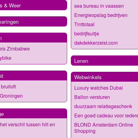
s & Weer
sea bureau in vaassen
Energieopslag bedrijven
keringen
Tinttotaal
bedrijfsuitje
n
dakdekkerzeist.com
eis Zimbabwe
ybike
Lenen
it
Webwinkels
bruiloft
Luxury watches Dubai
 Groningen
Ballon versturen
duurzaam relatiegeschenk
ge
Een goed cadeau voor ieder
het verschil tussen hiit en
BLOND Amsterdam Online
Shopping