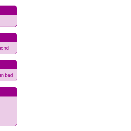
lmond
 in bed