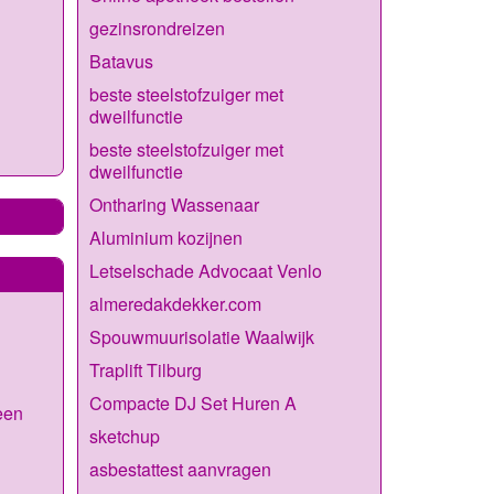
gezinsrondreizen
Batavus
beste steelstofzuiger met
dweilfunctie
beste steelstofzuiger met
dweilfunctie
Ontharing Wassenaar
Aluminium kozijnen
Letselschade Advocaat Venlo
almeredakdekker.com
Spouwmuurisolatie Waalwijk
Traplift Tilburg
Compacte DJ Set Huren A
een
sketchup
asbestattest aanvragen