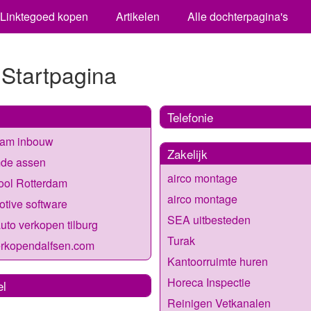
Linktegoed kopen
Artikelen
Alle dochterpagina's
 Startpagina
Telefonie
am inbouw
Zakelijk
de assen
airco montage
ool Rotterdam
airco montage
tive software
SEA uitbesteden
uto verkopen tilburg
Turak
erkopendalfsen.com
Kantoorruimte huren
Horeca Inspectie
el
Reinigen Vetkanalen