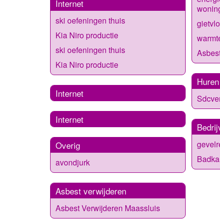
Internet
wonin
ski oefeningen thuis
gietv
Kia Niro productie
warmt
ski oefeningen thuis
Asbest
Kia Niro productie
Huren
Internet
Sdcve
Internet
Bedrij
gevel
Overig
Badka
avondjurk
Asbest verwijderen
Asbest Verwijderen Maassluis