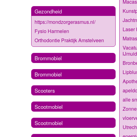
Macas
Kunst
Gezondheid
Jacht
https://mondzorgerasmus.nl/
Laser 
Fysio Harmelen
Matras
Orthodontie Praktijk Amstelveen
Vacatu
IJmui
Brommobiel
Bronb
Lipblu
Brommobiel
Apothe
Scooters
apeld
alle s
Scootmobiel
Zonne
vloerv
Scootmobiel
Utrech
energi