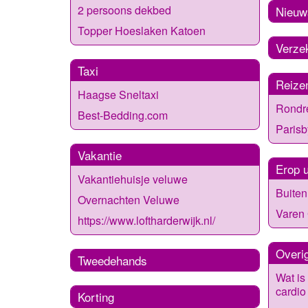
2 persoons dekbed
Nieuw
Topper Hoeslaken Katoen
Verze
Taxi
Reize
Haagse Sneltaxi
Rondr
Best-Bedding.com
Parisb
Vakantie
Erop u
Vakantiehuisje veluwe
Buiten 
Overnachten Veluwe
Varen
https://www.loftharderwijk.nl/
Overi
Tweedehands
Wat is 
cardio
Korting