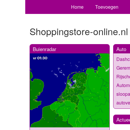
Home
Toevoegen
Shoppingstore-online.nl
Buienradar
Auto
Dashc
Gerem
Rijsch
Automo
sloopa
autov
Actue