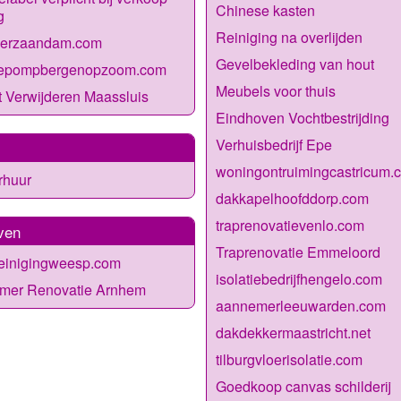
Chinese kasten
g
Reiniging na overlijden
loerzaandam.com
Gevelbekleding van hout
epompbergenopzoom.com
Meubels voor thuis
 Verwijderen Maassluis
Eindhoven Vochtbestrijding
Verhuisbedrijf Epe
woningontruimingcastricum.
rhuur
dakkapelhoofddorp.com
traprenovatievenlo.com
ven
Traprenovatie Emmeloord
reinigingweesp.com
isolatiebedrijfhengelo.com
mer Renovatie Arnhem
aannemerleeuwarden.com
dakdekkermaastricht.net
tilburgvloerisolatie.com
Goedkoop canvas schilderij