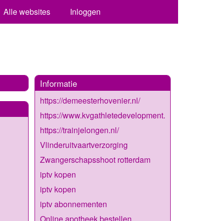
Alle websites
Inloggen
Informatie
https://demeesterhovenier.nl/
https://www.kvgathletedevelopment.nl/
https://trainjelongen.nl/
Vlinderuitvaartverzorging
Zwangerschapsshoot rotterdam
iptv kopen
iptv kopen
iptv abonnementen
Online apotheek bestellen