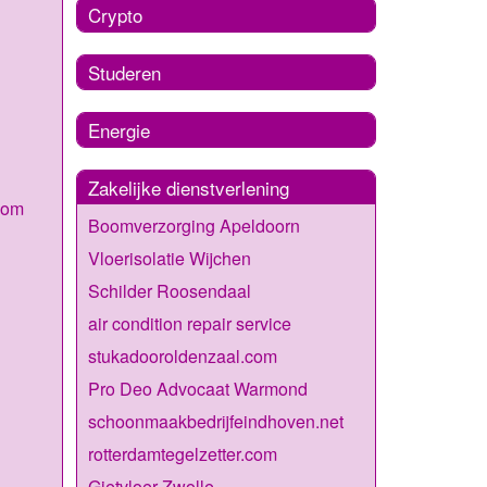
Crypto
Studeren
Energie
Zakelijke dienstverlening
com
Boomverzorging Apeldoorn
Vloerisolatie Wijchen
Schilder Roosendaal
air condition repair service
stukadooroldenzaal.com
Pro Deo Advocaat Warmond
schoonmaakbedrijfeindhoven.net
rotterdamtegelzetter.com
Gietvloer Zwolle