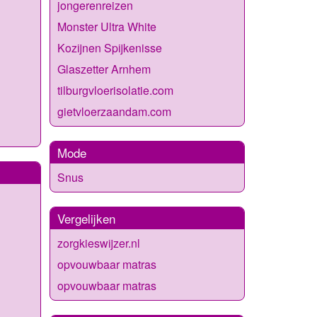
jongerenreizen
Monster Ultra White
Kozijnen Spijkenisse
Glaszetter Arnhem
tilburgvloerisolatie.com
gietvloerzaandam.com
Mode
Snus
Vergelijken
zorgkieswijzer.nl
opvouwbaar matras
opvouwbaar matras