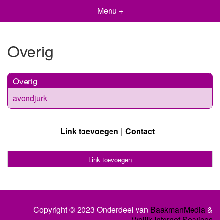
Menu +
Overig
Overig
avondjurk
Link toevoegen
Contact
Link toevoegen
Copyright © 2023 Onderdeel van
BaakmanMedia
&
Vrolijk Internet Services