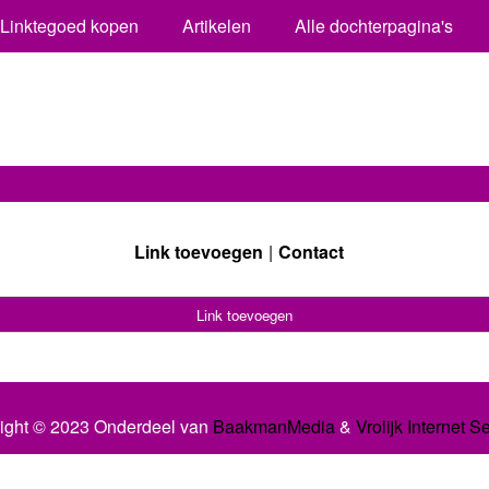
Linktegoed kopen
Artikelen
Alle dochterpagina's
Link toevoegen
Contact
Link toevoegen
ight © 2023 Onderdeel van
BaakmanMedia
&
Vrolijk Internet S