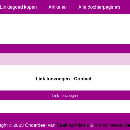
Linktegoed kopen
Artikelen
Alle dochterpagina's
Link toevoegen
Contact
Link toevoegen
ight © 2023 Onderdeel van
BaakmanMedia
&
Vrolijk Internet S