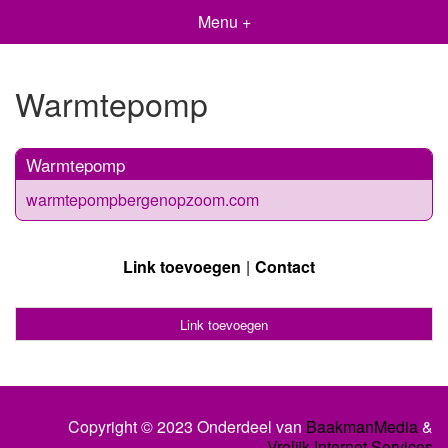
Menu +
Warmtepomp
Warmtepomp
warmtepompbergenopzoom.com
Link toevoegen
Contact
Link toevoegen
Copyright © 2023 Onderdeel van
BaakmanMedia
&
Vrolijk Internet Services